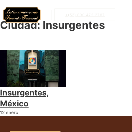
+(52) 800 472 2767
Ciudad:
Insurgentes
Insurgentes,
México
12 enero