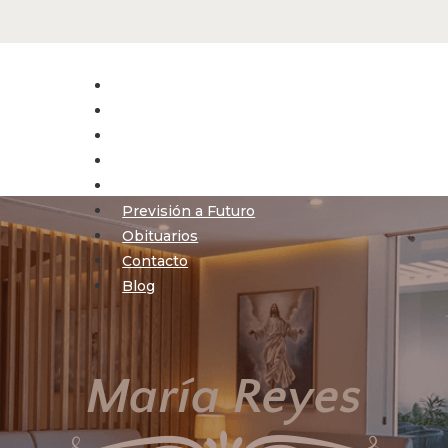
Inicio
Nosotros
Servicios
Velaciones Virtuales
Filiales
Previsión a Futuro
Obituarios
Contacto
Blog
María Reyes