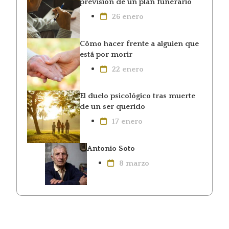
previsión de un plan funerario
26 enero
Cómo hacer frente a alguien que
está por morir
22 enero
El duelo psicológico tras muerte
de un ser querido
17 enero
Antonio Soto
8 marzo