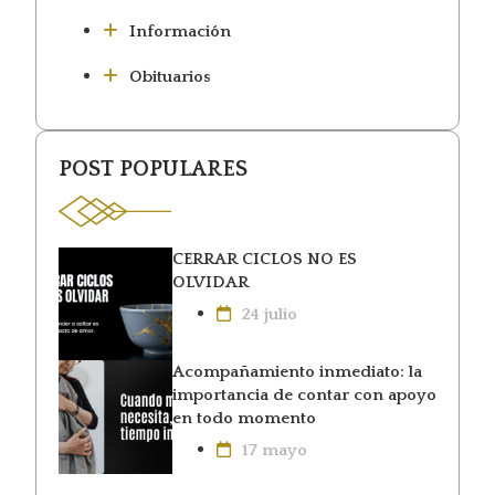
Información
Obituarios
POST POPULARES
CERRAR CICLOS NO ES
OLVIDAR
24 julio
Acompañamiento inmediato: la
importancia de contar con apoyo
en todo momento
17 mayo