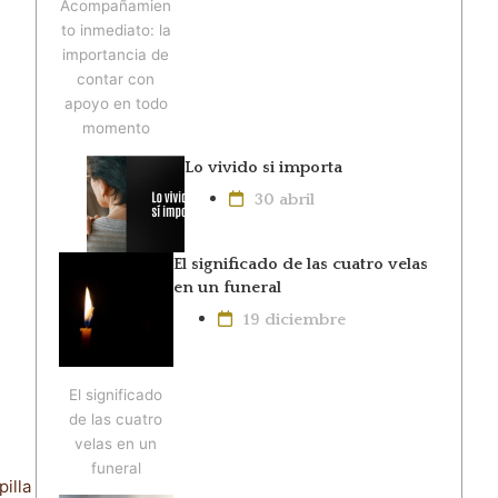
Acompañamien
to inmediato: la
importancia de
contar con
apoyo en todo
momento
Lo vivido si importa
30 abril
El significado de las cuatro velas
en un funeral
19 diciembre
El significado
de las cuatro
velas en un
funeral
illa