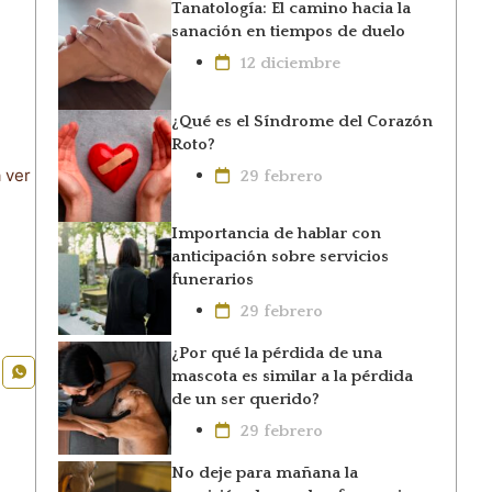
Tanatología: El camino hacia la
sanación en tiempos de duelo
12 diciembre
¿Qué es el Síndrome del Corazón
Roto?
 ver
29 febrero
Importancia de hablar con
anticipación sobre servicios
funerarios
29 febrero
¿Por qué la pérdida de una
mascota es similar a la pérdida
de un ser querido?
29 febrero
No deje para mañana la