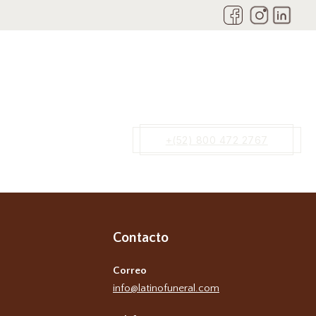
+(52) 800 472 2767
Contacto
Correo
info@latinofuneral.com