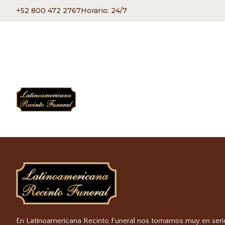
+52 800 472 2767
Horario: 24/7
En Latinoamericana Recinto Funeral nos tomamos muy en seri