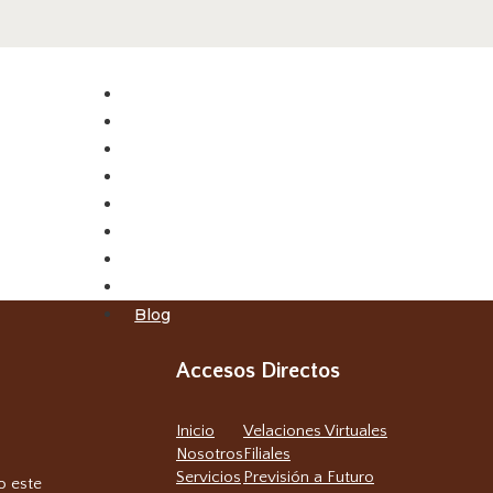
Inicio
Nosotros
Servicios
Velaciones Virtuales
Filiales
Previsión a Futuro
Obituarios
Contacto
Blog
Accesos Directos
Inicio
Velaciones Virtuales
Nosotros
Filiales
Servicios
Previsión a Futuro
o este