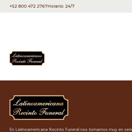
+52 800 472 2767
Horario: 24/7
En Latinoamericana Recinto Funeral nos tomamos muy en seri