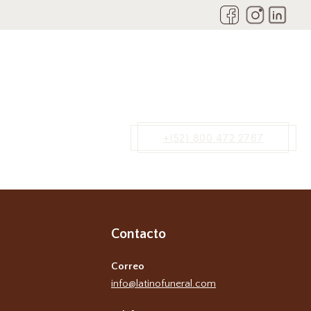
+(52) 800 472 2767
Contacto
Correo
info@latinofuneral.com